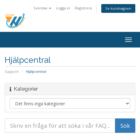
Svenska
Logga in
Registrera
Se kundvagnen
Togg
navig
Hjälpcentral
Support
Hjälpcentral
Kategorier