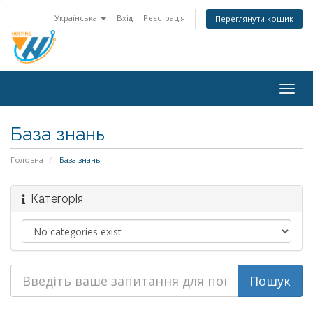
Українська
Вхід
Реєстрація
Переглянути кошик
Togg
navig
База знань
Головна
База знань
Категорія