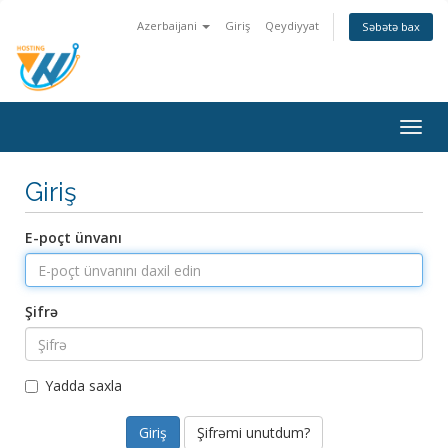
Azerbaijani
Giriş
Qeydiyyat
Səbətə bax
Togg
navig
Giriş
E-poçt ünvanı
Şifrə
Yadda saxla
Şifrəmi unutdum?