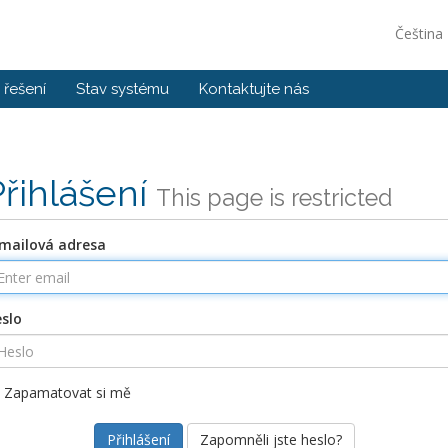
Čeština
řešení
Stav systému
Kontaktujte nás
Přihlášení
This page is restricted
mailová adresa
slo
Zapamatovat si mě
Zapomněli jste heslo?