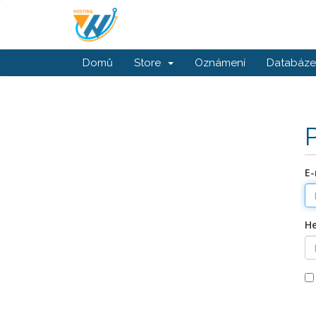
Domů
Store
Oznámení
Databáze 
E-
He