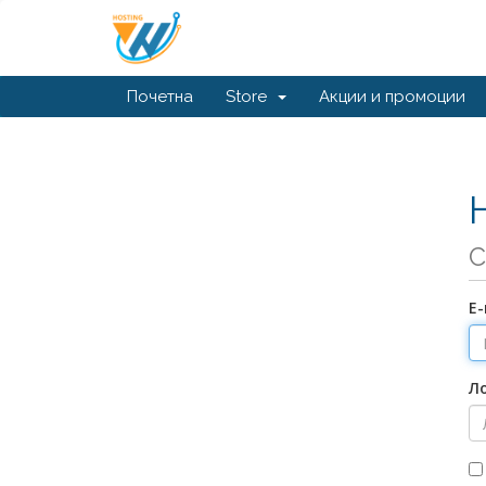
Почетна
Store
Акции и промоции
С
Е
Л