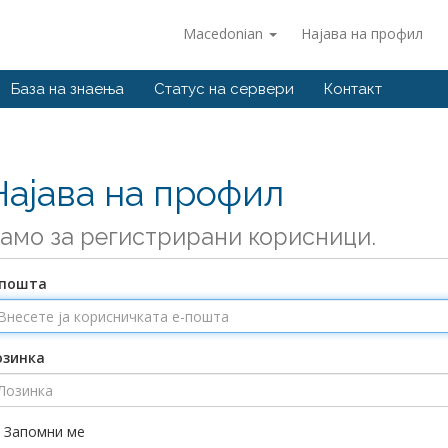
Macedonian
Најава на профил
База на знаења
Статус на сервери
Контакт
Најава на профил
амо за регистрирани корисници.
-пошта
озинка
Запомни ме