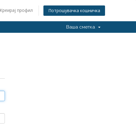
Креирај профил
Потрошувачка кошничка
Ваша сметка